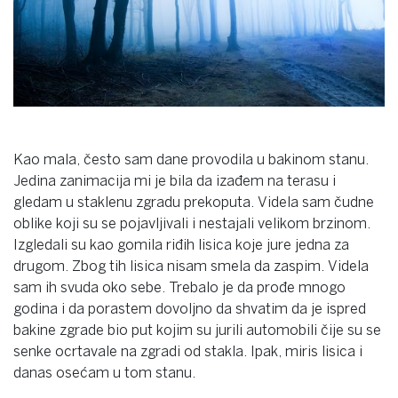
Kao mala, često sam dane provodila u bakinom stanu.
Jedina zanimacija mi je bila da izađem na terasu i
gledam u staklenu zgradu prekoputa. Videla sam čudne
oblike koji su se pojavljivali i nestajali velikom brzinom.
Izgledali su kao gomila riđih lisica koje jure jedna za
drugom. Zbog tih lisica nisam smela da zaspim. Videla
sam ih svuda oko sebe. Trebalo je da prođe mnogo
godina i da porastem dovoljno da shvatim da je ispred
bakine zgrade bio put kojim su jurili automobili čije su se
senke ocrtavale na zgradi od stakla. Ipak, miris lisica i
danas osećam u tom stanu.