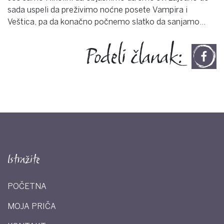
sada uspeli da preživimo noćne posete Vampira i
Veštica, pa da konačno počnemo slatko da sanjamo…
Podeli članak:
Istražite
POČETNA
MOJA PRIČA