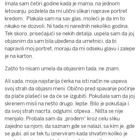
Imala sam četiri godine kada je mama, na jednom
letovanju, poželela da mi ulični slikari naprave portret
kredom. Plakala sam na sav glas, moleći je da im to
nikako ne dozvoli. Ni tada ni narednih nekoliko godina.
Tek skoro, prisećajući se nekih detalja, uspela sam da joj
objasnim da sam bila ubeđena da umetnici, da bi
napravili moj portret, moraju da mi odseku glavu i zalepe
je na karton.
Zašto to nisam umela da objasnim tada, ne znam.
Ali sada, moja najstarija ćerka na isti način ne uspeva
svoj strah da objasni meni. Obično pred spavanje počinje
da plače plašeći se da će se izgubiti. Pokušala sam da joj
skrenem misli na nešto drugo, lepše. Bilo je pokušaja i
da svoj strah nacrta, odglumi, otpeva… Ništa se nije
menjalo. Probala sam da „prođem“ kroz celu sliku
zajedno sa njom, da saznam gde se nalazi, sa kim je, gde
se gubi, ali se tek tu iznerviram kada shvatim koliko je