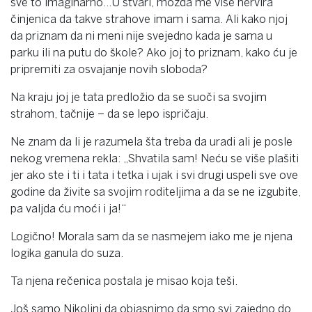
sve to imaginarno…U stvari, možda me više nervira
činjenica da takve strahove imam i sama. Ali kako njoj
da priznam da ni meni nije svejedno kada je sama u
parku ili na putu do škole? Ako joj to priznam, kako ću je
pripremiti za osvajanje novih sloboda?
Na kraju joj je tata predložio da se suoči sa svojim
strahom, tačnije – da se lepo ispričaju.
Ne znam da li je razumela šta treba da uradi ali je posle
nekog vremena rekla: „Shvatila sam! Neću se više plašiti
jer ako ste i ti i tata i tetka i ujak i svi drugi uspeli sve ove
godine da živite sa svojim roditeljima a da se ne izgubite,
pa valjda ću moći i ja!“
Logično! Morala sam da se nasmejem iako me je njena
logika ganula do suza.
Ta njena rečenica postala je misao koja teši.
Još samo Nikolini da objasnimo da smo svi zajedno do