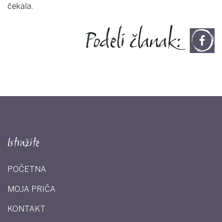
čekala.
Podeli članak:
Istražite
POČETNA
MOJA PRIČA
KONTAKT