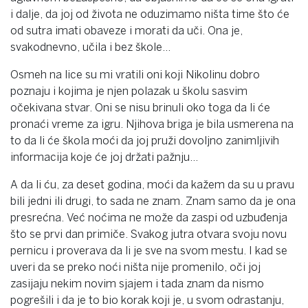
i dalje, da joj od života ne oduzimamo ništa time što će
od sutra imati obaveze i morati da uči. Ona je,
svakodnevno, učila i bez škole…
Osmeh na lice su mi vratili oni koji Nikolinu dobro
poznaju i kojima je njen polazak u školu sasvim
očekivana stvar. Oni se nisu brinuli oko toga da li će
pronaći vreme za igru. Njihova briga je bila usmerena na
to da li će škola moći da joj pruži dovoljno zanimljivih
informacija koje će joj držati pažnju…
A da li ću, za deset godina, moći da kažem da su u pravu
bili jedni ili drugi, to sada ne znam. Znam samo da je ona
presrećna. Već noćima ne može da zaspi od uzbuđenja
što se prvi dan primiče. Svakog jutra otvara svoju novu
pernicu i proverava da li je sve na svom mestu. I kad se
uveri da se preko noći ništa nije promenilo, oči joj
zasijaju nekim novim sjajem i tada znam da nismo
pogrešili i da je to bio korak koji je, u svom odrastanju,