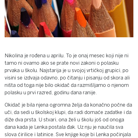
Nikolina je rođena u aprilu. To je onaj mesec koji nije ni
tamo ni ovamo ako se prate novi zakoni o polasku
prvaka u školu. Najstarija je u svojoj vrtićkoj grupici, po
visini se izdvaja odavno, po čitanju i pisanju od skora ali
ništa od toga nije bilo okidač da razmišljamo o njenom
polasku u prvi razred, godinu dana ranije.
Okidač je bila njena ogromna želja da konačno počne da
uči, da sedi u školskoj klupi, da radi domaće zadatke i da
diže dva prsta. U stvari, ona želi u školu još od onoga
dana kada je Lenka postala đak. Uz nju je naučila sva
slova ćirilice i latinice. Sve knjige koje bi Lenka počinjala