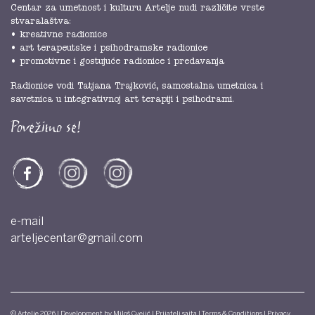
Centar za umetnost i kulturu Artelje nudi različite vrste
stvaralaštva:
• kreativne radionice
• art terapeutske i psihodramske radionice
• promotivne i gostujuće radionice i predavanja
Radionice vodi Tatjana Trajković, samostalna umetnica i
savetnica u integrativnoj art terapiji i psihodrami.
Povežimo se!
e-mail
arteljecentar@gmail.com
© Artelje 2026 | Development by
Miloš Cvejić
|
Prijatelj sajta
|
Terms & Conditions
|
Privacy