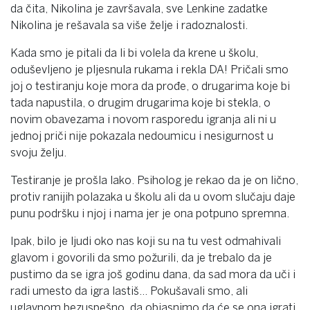
da čita, Nikolina je završavala, sve Lenkine zadatke
Nikolina je rešavala sa više želje i radoznalosti.
Kada smo je pitali da li bi volela da krene u školu,
oduševljeno je pljesnula rukama i rekla DA! Pričali smo
joj o testiranju koje mora da prođe, o drugarima koje bi
tada napustila, o drugim drugarima koje bi stekla, o
novim obavezama i novom rasporedu igranja ali ni u
jednoj priči nije pokazala nedoumicu i nesigurnost u
svoju želju.
Testiranje je prošla lako. Psiholog je rekao da je on lično,
protiv ranijih polazaka u školu ali da u ovom slučaju daje
punu podršku i njoj i nama jer je ona potpuno spremna.
Ipak, bilo je ljudi oko nas koji su na tu vest odmahivali
glavom i govorili da smo požurili, da je trebalo da je
pustimo da se igra još godinu dana, da sad mora da uči i
radi umesto da igra lastiš… Pokušavali smo, ali
uglavnom bezuspešno, da objasnimo da će se ona igrati