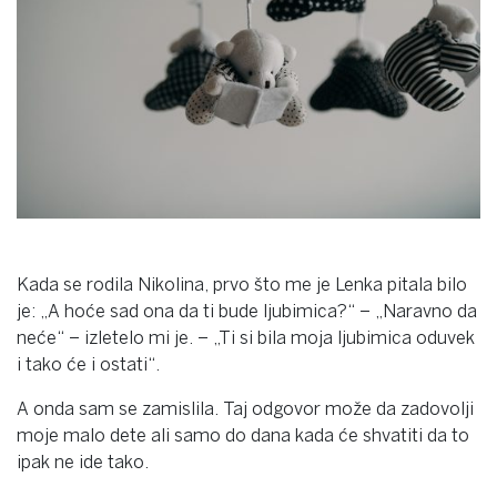
Kada se rodila Nikolina, prvo što me je Lenka pitala bilo
je: „A hoće sad ona da ti bude ljubimica?“ – „Naravno da
neće“ – izletelo mi je. – „Ti si bila moja ljubimica oduvek
i tako će i ostati“.
A onda sam se zamislila. Taj odgovor može da zadovolji
moje malo dete ali samo do dana kada će shvatiti da to
ipak ne ide tako.