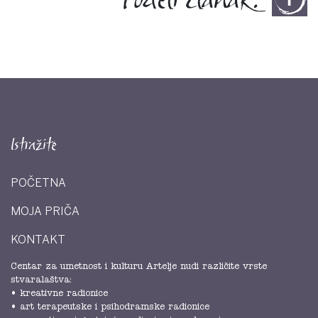
Podeli članak:
Istražite
POČETNA
MOJA PRIČA
KONTAKT
Centar za umetnost i kulturu Artelje nudi različite vrste
stvaralaštva:
• kreativne radionice
• art terapeutske i psihodramske radionice