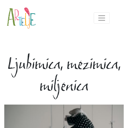
Ljubimica, mezimica,
miljenica