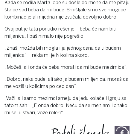
Kada se rodila Marta, obe su došle do mene da me pitaju
šta će sad beba da mi bude. Smišljale smo sve moguće
kombinacije ali nijedna nije zvučala dovoljno dobro.
Ovaj put je tata ponudio rešenje – beba će nam biti
miljenica. I baš nimalo nije pogrešio.
„Znaš, možda bih mogla i ja jednog dana da ti budem
miljenica“ – rekla mi je Nikolina skoro.
„Možeš, ali onda će beba morati da mi bude mezimica“.
„Dobro, neka bude, ali ako ja budem miljenica, moraš da
me voziš u kolicima po ceo dan“.
„Važi, ali samo mezimci smeju da jedu kolače i igraju sa
tatom šah“. „E onda dobro. Neću da se menjam. Ionako
mi se, u stvari, voze roleri“…