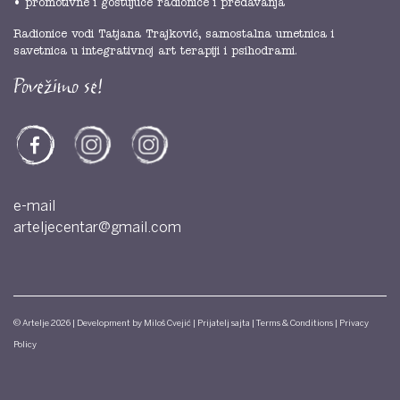
• promotivne i gostujuće radionice i predavanja
Radionice vodi Tatjana Trajković, samostalna umetnica i
savetnica u integrativnoj art terapiji i psihodrami.
Povežimo se!
e-mail
arteljecentar@gmail.com
© Artelje 2026 | Development by
Miloš Cvejić
|
Prijatelj sajta
|
Terms & Conditions
|
Privacy
Policy