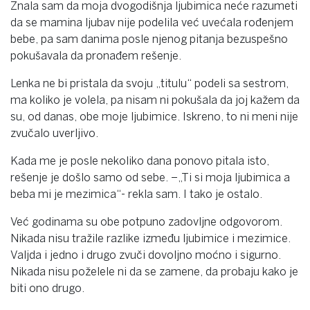
Znala sam da moja dvogodišnja ljubimica neće razumeti
da se mamina ljubav nije podelila već uvećala rođenjem
bebe, pa sam danima posle njenog pitanja bezuspešno
pokušavala da pronađem rešenje.
Lenka ne bi pristala da svoju „titulu“ podeli sa sestrom,
ma koliko je volela, pa nisam ni pokušala da joj kažem da
su, od danas, obe moje ljubimice. Iskreno, to ni meni nije
zvučalo uverljivo.
Kada me je posle nekoliko dana ponovo pitala isto,
rešenje je došlo samo od sebe. –„Ti si moja ljubimica a
beba mi je mezimica“- rekla sam. I tako je ostalo.
Već godinama su obe potpuno zadovljne odgovorom.
Nikada nisu tražile razlike između ljubimice i mezimice.
Valjda i jedno i drugo zvuči dovoljno moćno i sigurno.
Nikada nisu poželele ni da se zamene, da probaju kako je
biti ono drugo.