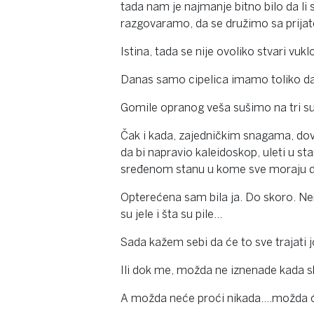
tada nam je najmanje bitno bilo da li
razgovaramo, da se družimo sa prija
Istina, tada se nije ovoliko stvari vukl
Danas samo cipelica imamo toliko d
Gomile opranog veša sušimo na tri s
Čak i kada, zajedničkim snagama, dov
da bi napravio kaleidoskop, uleti u s
sređenom stanu u kome sve moraju d
Opterećena sam bila ja. Do skoro. Ner
su jele i šta su pile…
Sada kažem sebi da će to sve trajati 
Ili dok me, možda ne iznenade kada s
A možda neće proći nikada….možda će