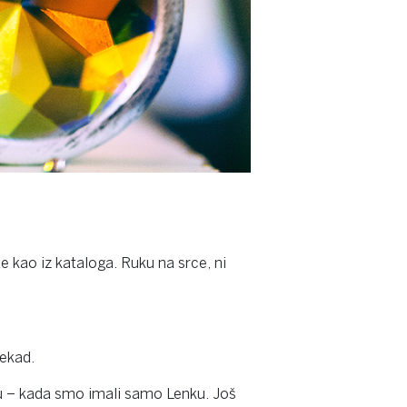
e kao iz kataloga. Ruku na srce, ni
nekad.
ku – kada smo imali samo Lenku. Još