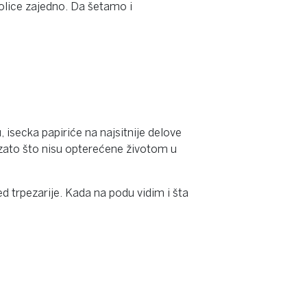
kolice zajedno. Da šetamo i
isecka papiriće na najsitnije delove
 zato što nisu opterećene životom u
d trpezarije. Kada na podu vidim i šta