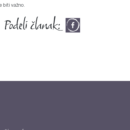
 biti važno.
Podeli članak: