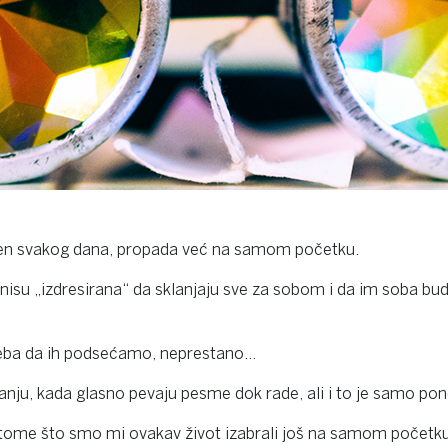
đen svakog dana, propada već na samom početku.
nisu „izdresirana“ da sklanjaju sve za sobom i da im soba bud
reba da ih podsećamo, neprestano…
nju, kada glasno pevaju pesme dok rade, ali i to je samo po
 u tome što smo mi ovakav život izabrali još na samom počet