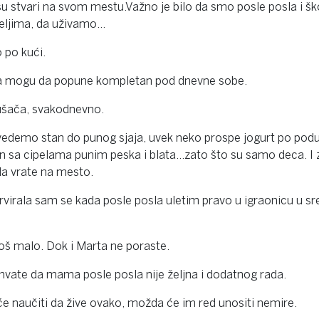
 su stvari na svom mestu.Važno je bilo da smo posle posla i š
teljima, da uživamo…
o po kući.
a mogu da popune kompletan pod dnevne sobe.
ušača, svakodnevno.
edemo stan do punog sjaja, uvek neko prospe jogurt po podu, 
tan sa cipelama punim peska i blata…zato što su samo deca. I
a vrate na mesto.
virala sam se kada posle posla uletim pravo u igraonicu u sre
još malo. Dok i Marta ne poraste.
hvate da mama posle posla nije željna i dodatnog rada.
 naučiti da žive ovako, možda će im red unositi nemire.