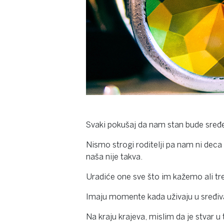
Svaki pokušaj da nam stan bude sre
Nismo strogi roditelji pa nam ni deca 
naša nije takva.
Uradiće one sve što im kažemo ali t
Imaju momente kada uživaju u sređiva
Na kraju krajeva, mislim da je stvar