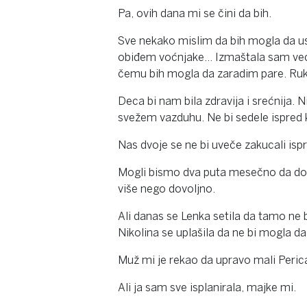
Pa, ovih dana mi se čini da bih.
Sve nekako mislim da bih mogla da u
obiđem voćnjake… Izmaštala sam već d
čemu bih mogla da zaradim pare. Ruku 
Deca bi nam bila zdravija i srećnija. 
svežem vazduhu. Ne bi sedele ispred ko
Nas dvoje se ne bi uveče zakucali isp
Mogli bismo dva puta mesečno da dol
više nego dovoljno.
Ali danas se Lenka setila da tamo ne 
Nikolina se uplašila da ne bi mogla da
Muž mi je rekao da upravo mali Perica
Ali ja sam sve isplanirala, majke mi.