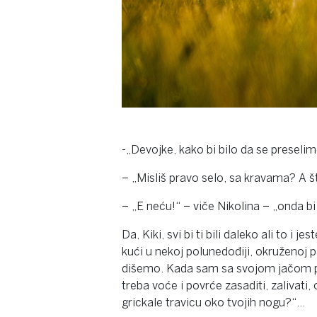
-„Devojke, kako bi bilo da se preseli
– „Misliš pravo selo, sa kravama? A š
– „E neću!“ – viče Nikolina – „onda bi 
Da, Kiki, svi bi ti bili daleko ali t
kući u nekoj polunedođiji, okruženoj
dišemo. Kada sam sa svojom jačom po
treba voće i povrće zasaditi, zalivati,
grickale travicu oko tvojih nogu?“…