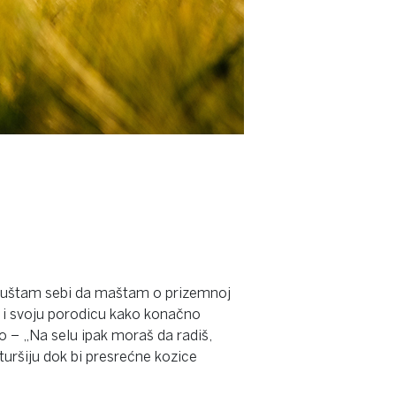
 dopuštam sebi da maštam o prizemnoj
e i svoju porodicu kako konačno
 – „Na selu ipak moraš da radiš,
i turšiju dok bi presrećne kozice