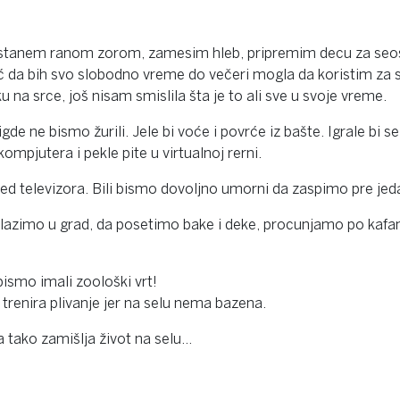
stanem ranom zorom, zamesim hleb, pripremim decu za seosk
a bih svo slobodno vreme do večeri mogla da koristim za sli
na srce, još nisam smislila šta je to ali sve u svoje vreme.
Nigde ne bismo žurili. Jele bi voće i povrće iz bašte. Igrale b
mpjutera i pekle pite u virtualnoj rerni.
red televizora. Bili bismo dovoljno umorni da zaspimo pre je
azimo u grad, da posetimo bake i deke, procunjamo po kafana
bismo imali zoološki vrt!
 trenira plivanje jer na selu nema bazena.
 tako zamišlja život na selu…