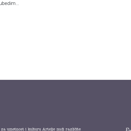
h ubedim…
za umetnost i kulturu Artelje nudi različite