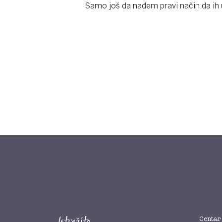
Samo još da nađem pravi način da i
Centar 