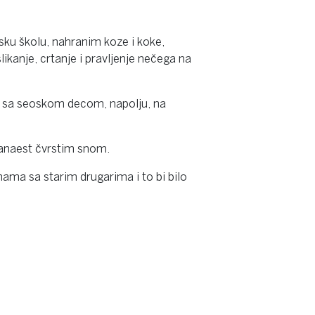
u školu, nahranim koze i koke,
kanje, crtanje i pravljenje nečega na
i se sa seoskom decom, napolju, na
danaest čvrstim snom.
ma sa starim drugarima i to bi bilo