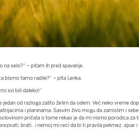
mo na selo?“ – pitam ih pred spavanje.
ta bismo tamo radile?“ – pita Lenka.
mi svi bili daleko!“
o i jeste jedan od razloga zašto želim da odem. Već neko vreme
 pašnjacima i planinama. Sasvim živo mogu da zamislim i seb
lovinom pričala o tome rekao je da mi nismo porodica za to
 orezivati, brati…i nemoj mi reći da bi ti pravila pekmez, ajvar 