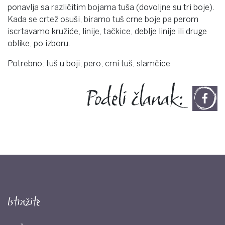
ponavlja sa različitim bojama tuša (dovoljne su tri boje).
Kada se crtež osuši, biramo tuš crne boje pa perom
iscrtavamo kružiće, linije, tačkice, deblje linije ili druge
oblike, po izboru.
Potrebno: tuš u boji, pero, crni tuš, slamčice
Podeli članak:
Istražite