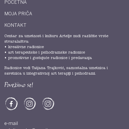
POČETNA
MOJA PRIČA
KONTAKT
Centar za umetnost i kulturu Artelje nudi različite vrste
stvaralaštva:
• kreativne radionice
• art terapeutske i psihodramske radionice
• promotivne i gostujuće radionice i predavanja
Radionice vodi Tatjana Trajković, samostalna umetnica i
savetnica u integrativnoj art terapiji i psihodrami.
Povežimo se!
e-mail