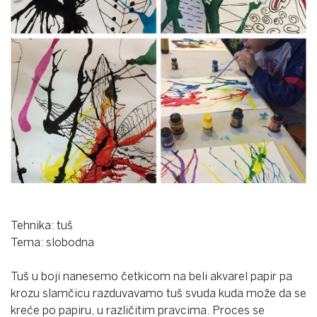
Tehnika: tuš
Tema: slobodna
Tuš u boji nanesemo četkicom na beli akvarel papir pa
krozu slamčicu razduvavamo tuš svuda kuda može da se
kreće po papiru, u različitim pravcima. Proces se