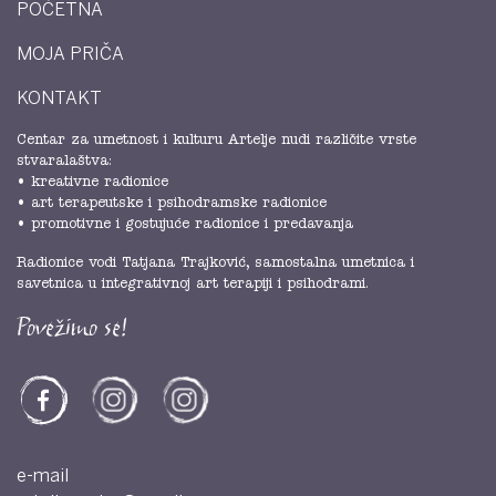
POČETNA
MOJA PRIČA
KONTAKT
Centar za umetnost i kulturu Artelje nudi različite vrste
stvaralaštva:
• kreativne radionice
• art terapeutske i psihodramske radionice
• promotivne i gostujuće radionice i predavanja
Radionice vodi Tatjana Trajković, samostalna umetnica i
savetnica u integrativnoj art terapiji i psihodrami.
Povežimo se!
e-mail