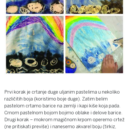
Prvi korak je crtanje duge uljanim pastelima u nekoliko
različitih boja (koristimo boje duge). Zatim belim
pastelom crtamo barice na zemlji i kapi kiše koja pada.
Crnom pastelnom bojom bojimo oblake i delove barice.
Drugi korak – mokrom magičnom krpom operemo crtež
(ne pritiskati previše) i nanesemo akvarel boju (tirkiz,