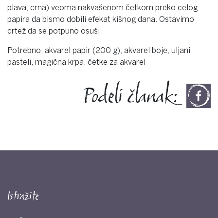
plava, crna) veoma nakvašenom četkom preko celog
papira da bismo dobili efekat kišnog dana. Ostavimo
crtež da se potpuno osuši
Potrebno: akvarel papir (200 g), akvarel boje, uljani
pasteli, magična krpa, četke za akvarel
Podeli članak:
Istražite